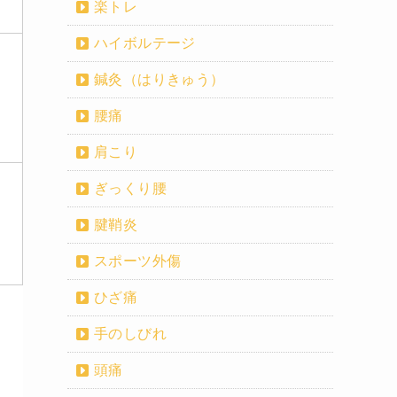
楽トレ
ハイボルテージ
鍼灸（はりきゅう）
腰痛
肩こり
ぎっくり腰
腱鞘炎
スポーツ外傷
ひざ痛
手のしびれ
頭痛