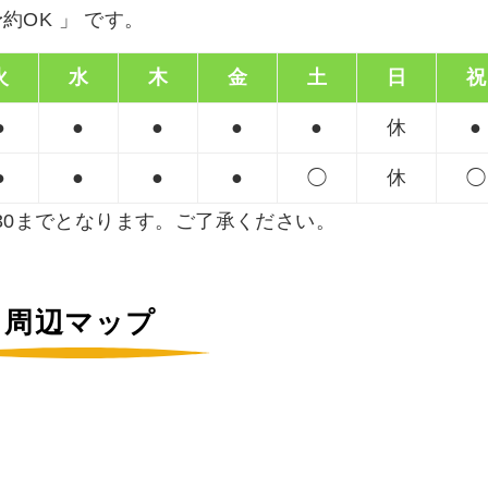
約OK 」 です。
火
水
木
金
土
日
祝
●
●
●
●
●
休
●
●
●
●
●
◯
休
◯
8:30までとなります。ご了承ください。
周辺マップ