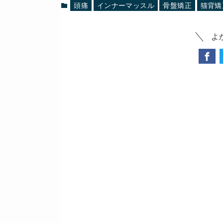
頭痛
インナーマッスル
骨盤矯正
猫背矯
よ