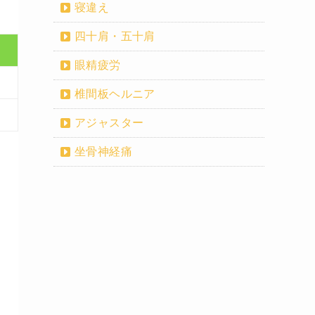
寝違え
四十肩・五十肩
眼精疲労
椎間板ヘルニア
アジャスター
坐骨神経痛