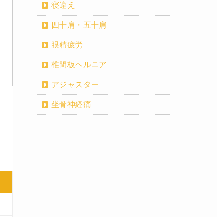
寝違え
四十肩・五十肩
眼精疲労
椎間板ヘルニア
アジャスター
坐骨神経痛