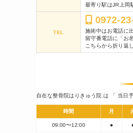
最寄り駅はJR上岡
0972-23
施術中はお電話に
TEL
留守番電話に「お
こちらから折り返
自在な整骨院はりきゅう院 は 「 当日予
時間
月
09:00〜12:00
●