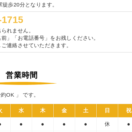
駅徒歩20分となります。
-1715
出られません。
名前」「お電話番号」をお残しください。
しご連絡させていただきます。
営業時間
約OK 」 です。
火
水
木
金
土
日
祝
●
●
●
●
●
休
●