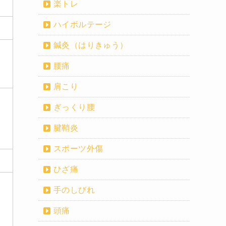
楽トレ
ハイボルテージ
鍼灸（はりきゅう）
腰痛
肩こり
ぎっくり腰
腱鞘炎
スポーツ外傷
ひざ痛
手のしびれ
頭痛