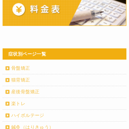
症状別ページ一覧
骨盤矯正
猫背矯正
産後骨盤矯正
楽トレ
ハイボルテージ
鍼灸（はりきゅう）