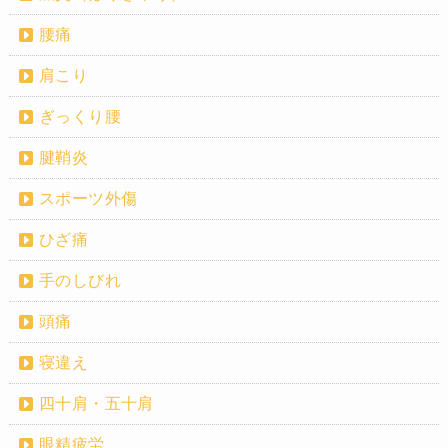
腰痛
肩こり
ぎっくり腰
腱鞘炎
スポーツ外傷
ひざ痛
手のしびれ
頭痛
寝違え
四十肩・五十肩
眼精疲労