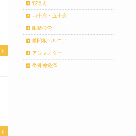
寝違え
四十肩・五十肩
眼精疲労
椎間板ヘルニア
みる
アジャスター
坐骨神経痛
みる