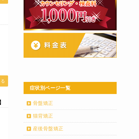
みる
症状別ページ一覧
】
骨盤矯正
猫背矯正
産後骨盤矯正