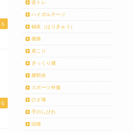
楽トレ
ハイボルテージ
みる
鍼灸（はりきゅう）
腰痛
肩こり
ぎっくり腰
腱鞘炎
スポーツ外傷
ひざ痛
みる
手のしびれ
頭痛